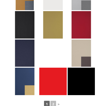
1
2
►