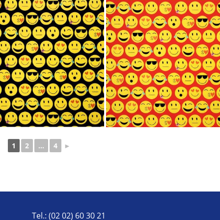
1
2
...
4
►
Tel.: (02 02) 60 30 21