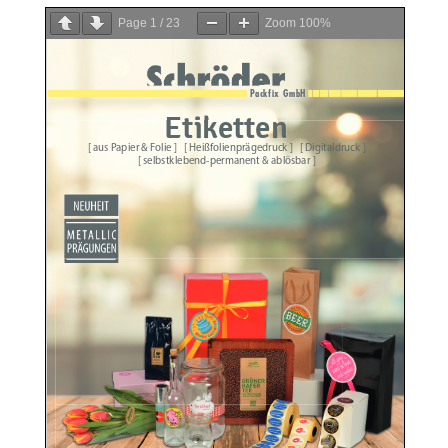
Page
1
/
23
Zoom
100%