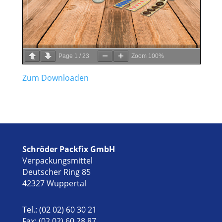
Page
1
/
23
Zoom
100%
Zum Downloaden
Schröder Packfix GmbH
Verpackungsmittel
Deutscher Ring 85
42327 Wuppertal
Tel.: (02 02) 60 30 21
Fax: (02 02) 60 28 87