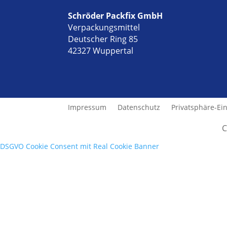
Schröder Packfix GmbH
Verpackungsmittel
Deutscher Ring 85
42327 Wuppertal
Impressum
Datenschutz
Privatsphäre-Ei
C
DSGVO Cookie Consent mit Real Cookie Banner