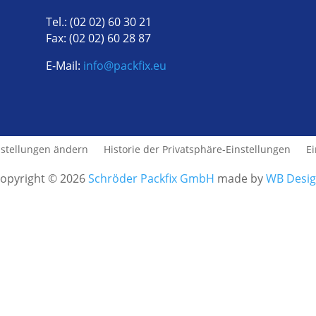
Tel.: (02 02) 60 30 21
Fax: (02 02) 60 28 87
E-Mail:
info@packfix.eu
nstellungen ändern
Historie der Privatsphäre-Einstellungen
E
opyright © 2026
Schröder Packfix GmbH
made by
WB Desi